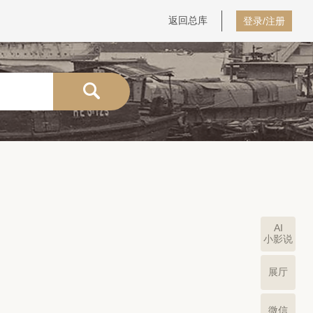
返回总库
登录/注册
AI
小影说
展厅
微信